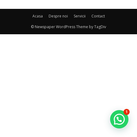
Acasa
Despre noi
Servicii
Contact
© Newspaper WordPress Theme by TagDiv
1