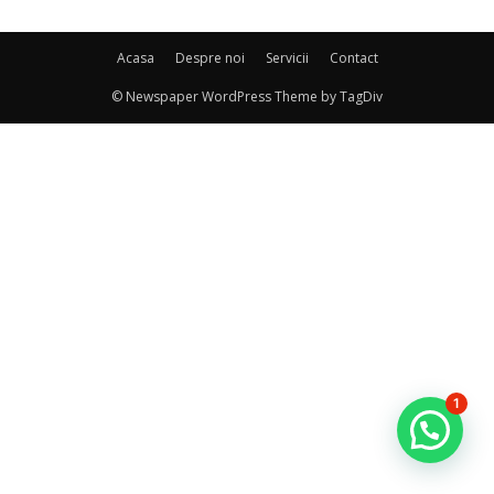
Acasa
Despre noi
Servicii
Contact
© Newspaper WordPress Theme by TagDiv
1